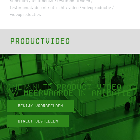
shortfilm
testimonial
testimonial video
testimonialvideo.nl
utrecht
video
videoproductie
videoproducties
Productvideo
PRODUCT VIDEO
ONE MINUTE
MEERWAARDE
ANIMATIE
UW
IN
Bekijk voorbeelden
Direct bestellen