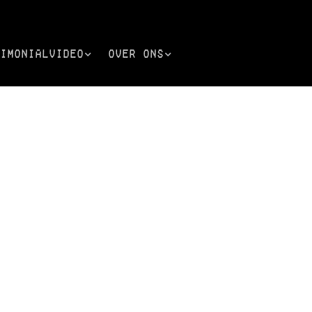
imonialvideo
Over ons
stimonial
Het team
perts
Portfolio
SE | LAGARDE
OEP
Contact
SE | MOMENTO
SE | FENDT
LL LINE