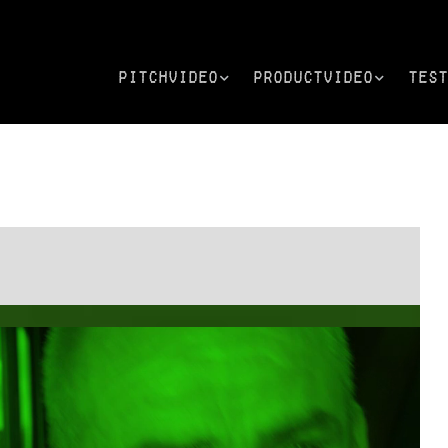
PitchVideo
Productvideo
Test
SEO VIDEO
Animatie in
Te
CAMPAGNE’S
video
ex
CASE | TREKKER
Voorbeeld One
CA
MAGAZINE
Minute Video |
GR
FENDT FULL LINE
CASE | HOGE RAAD
CA
KENNISAPP
CA
FU