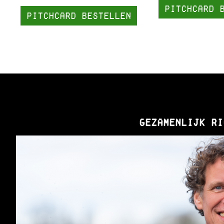
pitchcard 
PitchCard bestellen
Gezamenlijk ri