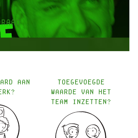
DRAAD
ard aan
Toegevoegde
erk?
waarde van het
team inzetten?