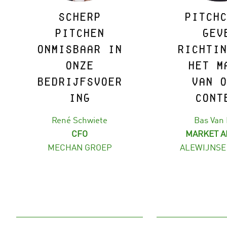
Scherp
Pitchc
pitchen
gev
onmisbaar in
richtin
onze
het m
bedrijfsvoer
van o
ing
cont
René Schwiete
Bas Van
CFO
MARKET A
MECHAN GROEP
ALEWIJNSE