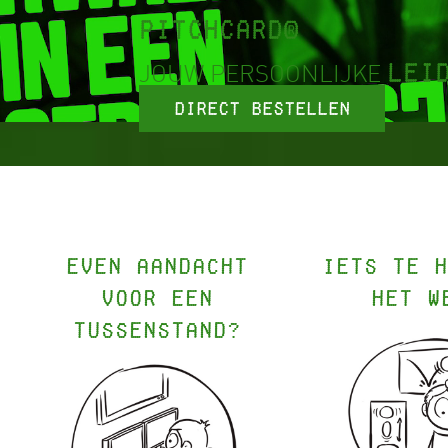
PITCHCARD®
LEI
JOUW PERSOONLIJKE
Direct bestellen
Even aandacht
Iets te h
voor een
het w
tussenstand?