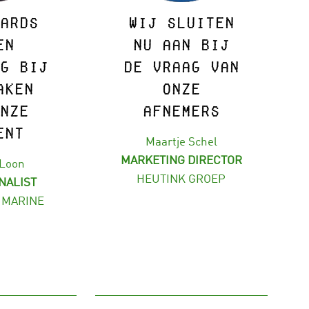
ards
Wij sluiten
en
nu aan bij
g bij
de vraag van
aken
onze
nze
afnemers
ent
Maartje Schel
MARKETING DIRECTOR
 Loon
HEUTINK GROEP
NALIST
 MARINE