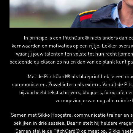
In principe is een PitchCard® niets anders dan 
kernwaarden en motivaties op een rijtje. Lekker overzic
waar jij jouw talenten ten volste tot hun recht kome
beeldende quickscan zo nu en dan van de plank kunt pakke
Met de PitchCard® als blueprint heb je een mo
communiceren. Zowel intern als extern. Vanuit de Pit
bijvoorbeeld tekstschrijvers, bloggers, fotografen e
vormgeving ervan nog alle ruimte h
Samen met Sikko Hoogstra, communicatie trainer en st
bekijken in drie sessies. Daarin stelt hij heldere vrag
Samen stel je de PitchCard® op maat op. Sikko heeft 