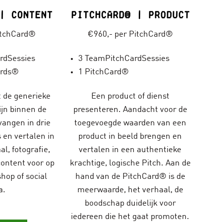
| Content
PitchCard® | Product
itchCard®
€960,- per PitchCard®
rdSessies
3 TeamPitchCardSessies
ards®
1 PitchCard®
 de generieke
Een product of dienst
jn binnen de
presenteren. Aandacht voor de
vangen in drie
toegevoegde waarden van een
 en vertalen in
product in beeld brengen en
al, fotografie,
vertalen in een authentieke
content voor op
krachtige, logische Pitch. Aan de
hop of social
hand van de PitchCard® is de
a.
meerwaarde, het verhaal, de
boodschap duidelijk voor
iedereen die het gaat promoten.