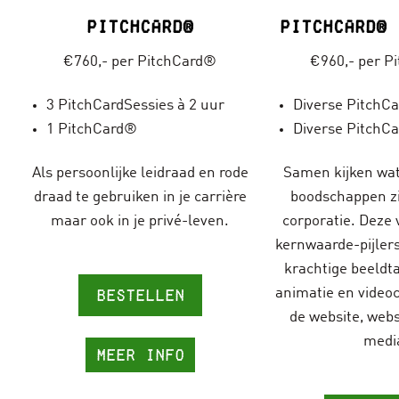
PitchCard®
PitchCard® 
€760,- per PitchCard®
€960,- per P
3 PitchCardSessies à 2 uur
Diverse PitchCa
1 PitchCard®
Diverse PitchC
Als persoonlijke leidraad en rode
Samen kijken wat
draad te gebruiken in je carrière
boodschappen zi
maar ook in je privé-leven.
corporatie. Deze 
kernwaarde-pijlers
krachtige beeldta
Bestellen
animatie en video
de website, webs
medi
Meer info