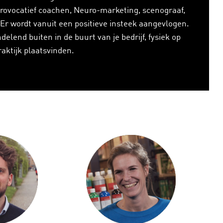
Provocatief coachen, Neuro-marketing, scenograaf,
. Er wordt vanuit een positieve insteek aangevlogen.
elend buiten in de buurt van je bedrijf, fysiek op
praktijk plaatsvinden.