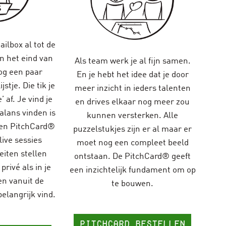
ailbox al tot de
an het eind van
Als team werk je al fijn samen.
og een paar
En je hebt het idee dat je door
jstje. Die tik je
meer inzicht in ieders talenten
’ af. Je vind je
en drives elkaar nog meer zou
alans vinden is
kunnen versterken. Alle
Een PitchCard®
puzzelstukjes zijn er al maar er
 live sessies
moet nog een compleet beeld
teiten stellen
ontstaan. De PitchCard® geeft
privé als in je
een inzichtelijk fundament om op
en vanuit de
te bouwen.
belangrijk vind.
pitchcard bestellen